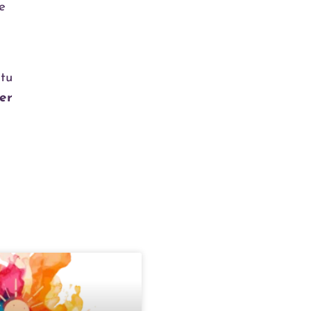
e
 tu
er