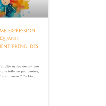
me expression
: Quand
ient prend des
’es déjà assis·e devant une
 une toile, un peu perdu·e,
où commencer ? Ou bien,