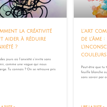
mment la créativité
L’art com
t aider à réduire
de l’âme 
nxiété ?
l’inconsc
couleurs
 des jours où l’anxiété s’invite sans
nir, comme une vague qui nous
Peut-être que tu t
rge. Tu connais ? On se retrouve pris
feuille blanche ou
sans savoir par 
LA SUITE »
LIRE LA SUITE »