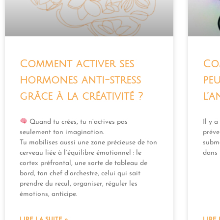
Comment activer ses
Co
hormones anti-stress
peu
grâce à la créativité ?
l’a
Quand tu crées, tu n’actives pas
Il y a
seulement ton imagination.
préve
Tu mobilises aussi une zone précieuse de ton
subme
cerveau liée à l’équilibre émotionnel : le
dans
cortex préfrontal, une sorte de tableau de
bord, ton chef d’orchestre, celui qui sait
prendre du recul, organiser, réguler les
émotions, anticipe.
LIRE LA SUITE »
LIRE 