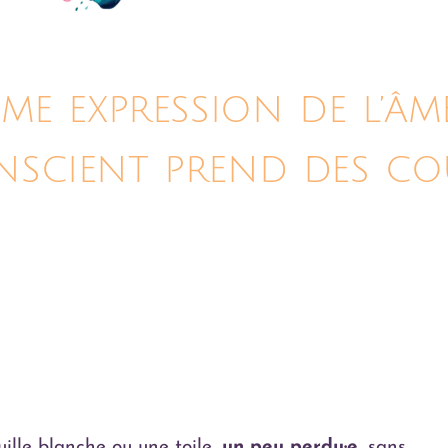
ME EXPRESSION DE L’Â
ONSCIENT PREND DES CO
uille blanche ou une toile,
un peu perdu·e
, sans