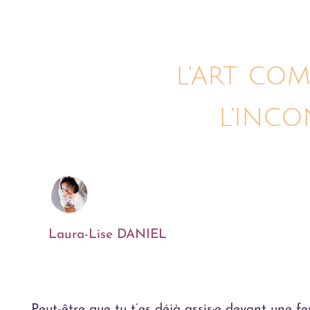
L’ART COM
L’INC
Laura-Lise DANIEL
Peut-être que tu t’es déjà assis·e devant une fe