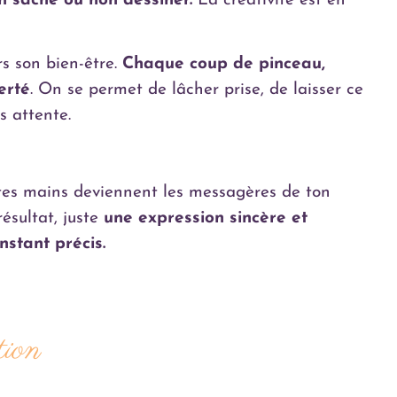
on sache ou non dessiner.
La créativité est en
rs son bien-être.
Chaque coup de pinceau,
erté
. On se permet de lâcher prise, de laisser ce
s attente.
et tes mains deviennent les messagères de ton
ésultat, juste
une expression sincère et
nstant précis.
tion